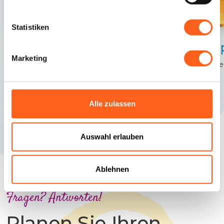
Statistiken
Trapani
Tra
Saturn-Brunnen
Marketing
Im Her
Alle zulassen
Auswahl erlauben
Ablehnen
Fragen? Antworten!
Planen Sie Ihren