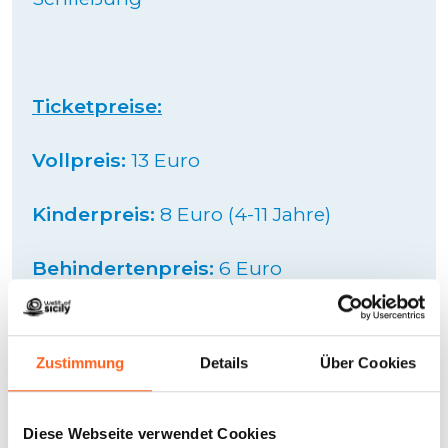
Ticketpreise:
Vollpreis:
13 Euro
Kinderpreis:
8 Euro (4-11 Jahre)
Behindertenpreis:
6 Euro
Jeden ersten Sonntag im Monat, wie
vom regionalen Amt für Kulturerbe und
Zustimmung
Details
Über Cookies
sizilianische Identität festgelegt und in
Übereinstimmung mit den
Diese Webseite verwendet Cookies
Bestimmungen des Ministeriums für