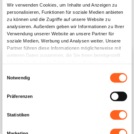
Wir verwenden Cookies, um Inhalte und Anzeigen zu
Kultur, sind die Museen geöffnet, und
personalisieren, Funktionen für soziale Medien anbieten
der Eintritt ist kostenlos.
zu können und die Zugriffe auf unsere Website zu
analysieren. Außerdem geben wir Informationen zu Ihrer
Verwendung unserer Website an unsere Partner für
soziale Medien, Werbung und Analysen weiter. Unsere
Partner führen diese Informationen möglicherweise mit
weiteren Daten zusammen, die Sie ihnen bereitgestellt
haben oder die sie im Rahmen Ihrer Nutzung der Dienste
gesammelt haben.
Einwilligungsauswahl
Notwendig
Präferenzen
Statistiken
Museum der optischen Täuschungen
Marketing