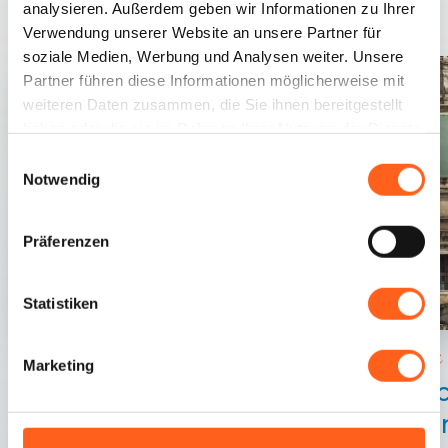
analysieren. Außerdem geben wir Informationen zu Ihrer
Verwendung unserer Website an unsere Partner für
soziale Medien, Werbung und Analysen weiter. Unsere
Partner führen diese Informationen möglicherweise mit
weiteren Daten zusammen, die Sie ihnen bereitgestellt
haben oder die sie im Rahmen Ihrer Nutzung der Dienste
gesammelt haben.
Einwilligungsauswahl
Notwendig
Präferenzen
Statistiken
Trapani
Trapani
Marketing
Kir
Im Herzen der Stadt der zwei Meere
Fra