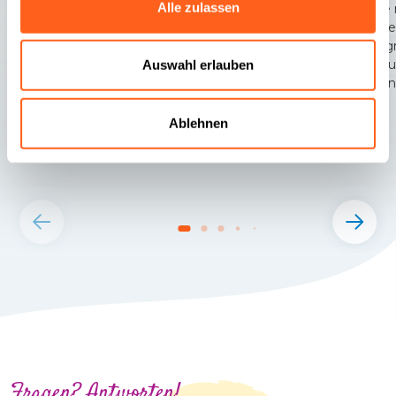
Alle zulassen
Diese
Kuppel
topogr
Gebäud
Auswahl erlauben
Trapani
Ablehnen
Fragen? Antworten!